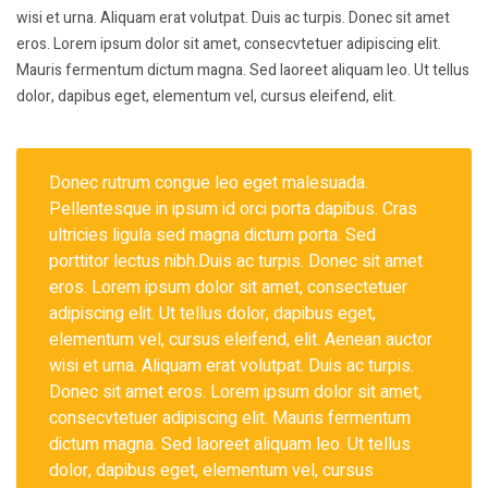
wisi et urna. Aliquam erat volutpat. Duis ac turpis. Donec sit amet
eros. Lorem ipsum dolor sit amet, consecvtetuer adipiscing elit.
Mauris fermentum dictum magna. Sed laoreet aliquam leo. Ut tellus
dolor, dapibus eget, elementum vel, cursus eleifend, elit.
Donec rutrum congue leo eget malesuada.
Pellentesque in ipsum id orci porta dapibus. Cras
ultricies ligula sed magna dictum porta. Sed
porttitor lectus nibh.Duis ac turpis. Donec sit amet
eros. Lorem ipsum dolor sit amet, consectetuer
adipiscing elit. Ut tellus dolor, dapibus eget,
elementum vel, cursus eleifend, elit. Aenean auctor
wisi et urna. Aliquam erat volutpat. Duis ac turpis.
Donec sit amet eros. Lorem ipsum dolor sit amet,
consecvtetuer adipiscing elit. Mauris fermentum
dictum magna. Sed laoreet aliquam leo. Ut tellus
dolor, dapibus eget, elementum vel, cursus